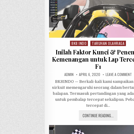
BK8 INDO
TARUHAN OLAHRAGA
Posted
in
Inilah Faktor Kunci & Pene
Kemenangan untuk Lap Terc
F1
AUTHOR:
PUBLISHED
O
ADMIN
APRIL 6, 2020
LEAVE A COMMENT
DATE:
I
F
BK8INDO — Berkali-kali kami sampaikan 
K
sirkuit memengaruhi seorang dalam berta
&
P
balapan. Termasuk pertandingan yang ada 
K
U
untuk pembalap tercepat sekalipun. Peb
L
tercepat di…
T
F
INILAH
CONTINUE READING...
FAKTOR
KUNCI
&