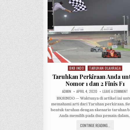
PENENTU
KEMENANGAN
UNTUK
LAP
TERCEPAT
F1
BK8 INDO
TARUHAN OLAHRAGA
Posted
in
Taruhkan Perkiraan Anda un
Nomor 1 dan 2 Finis F1
AUTHOR:
PUBLISHED
O
ADMIN
APRIL 4, 2020
LEAVE A COMMENT
DATE:
T
P
BK8INDO — Waktunya di artikel ini unt
A
memahami arti dari Taruhan perkiraan. S
U
N
bentuk taruhan dengan skenario taruhan 
1
D
Anda memilih pada dua pemain dalam
2
F
TARUHKAN
CONTINUE READING...
F