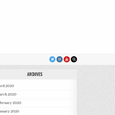
ARCHIVES
ril 2020
arch 2020
ebruary 2020
anuary 2020