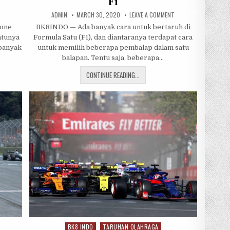
F1
ON
AUTHOR:
PUBLISHED
ON
ADMIN
MARCH 30, 2020
LEAVE A COMMENT
TARUHAN
DATE:
GUNAKAN
PERTANDINGAN:
MARGIN
 one
BK8INDO — Ada banyak cara untuk bertaruh di
PILIH
KEMENANGAN
atunya
Formula Satu (F1), dan diantaranya terdapat cara
‘KUDA
DENGAN
HITAM’
OVER
 banyak
untuk memilih beberapa pembalap dalam satu
UNTUK
UNDER
MENGALAHKAN
UNTUK
balapan. Tentu saja, beberapa…
YANG
TARUHAN
TERNAMA
F1
GUNAKAN
CONTINUE READING...
N:
MARGIN
KEMENANGAN
DENGAN
OVER
UNDER
N
UNTUK
TARUHAN
F1
BK8 INDO
TARUHAN OLAHRAGA
Posted