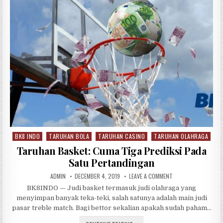
BK8 INDO
TARUHAN BOLA
TARUHAN CASINO
TARUHAN OLAHRAGA
Posted
in
Taruhan Basket: Cuma Tiga Prediksi Pada
Satu Pertandingan
AUTHOR:
PUBLISHED
ON
ADMIN
DECEMBER 4, 2019
LEAVE A COMMENT
DATE:
TARUHAN
BASKET:
BK8INDO — Judi basket termasuk judi olahraga yang
CUMA
menyimpan banyak teka-teki, salah satunya adalah main judi
TIGA
PREDIKSI
pasar treble match. Bagi bettor sekalian apakah sudah paham…
PADA
SATU