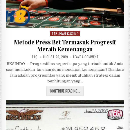
TARUHAN CASINO
Posted
in
Metode Press Bet Termasuk Progresif
Meraih Kemenangan
AUTHOR:
PUBLISHED
ON
TAQ
AUGUST 26, 2019
LEAVE A COMMENT
DATE:
METODE
PRESS
BK8INDO — Progresifitas seperti apa yang terbaik untuk Anda
BET
saat melakukan taruhan demi mendapat kemenangan? Diantara
TERMASUK
PROGRESIF
lain adalah progresifitas yang membutuhkan strategi dalam
MERAIH
KEMENANGAN
perhitungan yang…
METODE
CONTINUE READING...
PRESS
BET
TERMASUK
PROGRESIF
MERAIH
KEMENANGAN