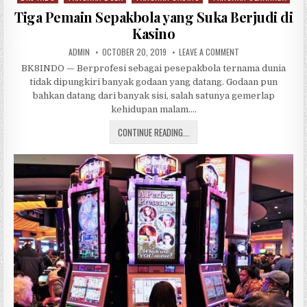
in
Tiga Pemain Sepakbola yang Suka Berjudi di
Kasino
AUTHOR:
PUBLISHED
ON
ADMIN
OCTOBER 20, 2019
LEAVE A COMMENT
DATE:
TIGA
PEMAIN
BK8INDO — Berprofesi sebagai pesepakbola ternama dunia
SEPAKBOLA
tidak dipungkiri banyak godaan yang datang. Godaan pun
YANG
SUKA
bahkan datang dari banyak sisi, salah satunya gemerlap
BERJUDI
DI
kehidupan malam….
KASINO
TIGA
CONTINUE READING...
PEMAIN
SEPAKBOLA
YANG
SUKA
BERJUDI
DI
KASINO