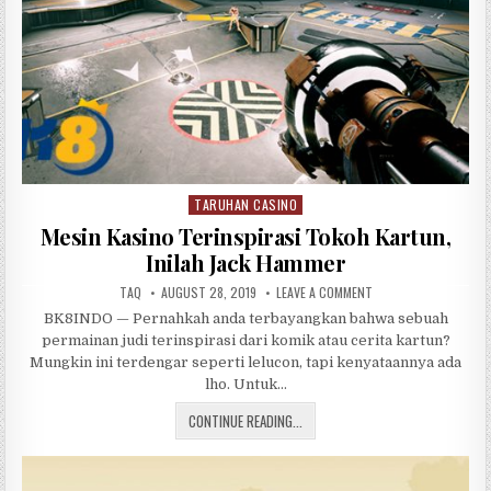
TARUHAN CASINO
Posted
in
Mesin Kasino Terinspirasi Tokoh Kartun,
Inilah Jack Hammer
AUTHOR:
PUBLISHED
ON
TAQ
AUGUST 28, 2019
LEAVE A COMMENT
DATE:
MESIN
KASINO
BK8INDO — Pernahkah anda terbayangkan bahwa sebuah
TERINSPIRASI
permainan judi terinspirasi dari komik atau cerita kartun?
TOKOH
KARTUN,
Mungkin ini terdengar seperti lelucon, tapi kenyataannya ada
INILAH
JACK
lho. Untuk…
HAMMER
MESIN
CONTINUE READING...
KASINO
TERINSPIRASI
TOKOH