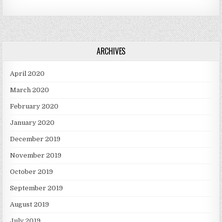
JUDI
navigation
TERKENAL
DENGAN
RAUPAN
KEMENANGAN
ARCHIVES
FANTASTIS
April 2020
March 2020
February 2020
January 2020
December 2019
November 2019
October 2019
September 2019
August 2019
July 2019