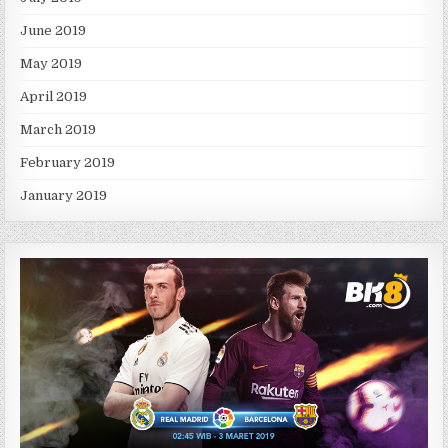
June 2019
May 2019
April 2019
March 2019
February 2019
January 2019