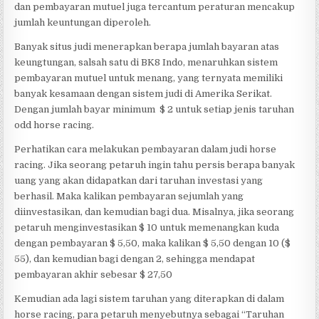
dan pembayaran mutuel juga tercantum peraturan mencakup
jumlah keuntungan diperoleh.
Banyak situs judi menerapkan berapa jumlah bayaran atas
keungtungan, salsah satu di BK8 Indo, menaruhkan sistem
pembayaran mutuel untuk menang, yang ternyata memiliki
banyak kesamaan dengan sistem judi di Amerika Serikat.
Dengan jumlah bayar minimum $ 2 untuk setiap jenis taruhan
odd horse racing.
Perhatikan cara melakukan pembayaran dalam judi horse
racing. Jika seorang petaruh ingin tahu persis berapa banyak
uang yang akan didapatkan dari taruhan investasi yang
berhasil. Maka kalikan pembayaran sejumlah yang
diinvestasikan, dan kemudian bagi dua. Misalnya, jika seorang
petaruh menginvestasikan $ 10 untuk memenangkan kuda
dengan pembayaran $ 5,50, maka kalikan $ 5,50 dengan 10 ($
55), dan kemudian bagi dengan 2, sehingga mendapat
pembayaran akhir sebesar $ 27,50
Kemudian ada lagi sistem taruhan yang diterapkan di dalam
horse racing, para petaruh menyebutnya sebagai “Taruhan