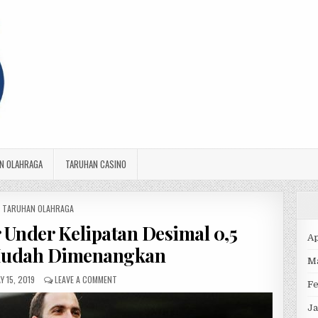
N OLAHRAGA
TARUHAN CASINO
POSTED
TARUHAN OLAHRAGA
IN
 Under Kelipatan Desimal 0,5
Ap
Mudah Dimenangkan
M
BLISHED
ON
Y 15, 2019
LEAVE A COMMENT
F
TE:
MAIN
JUDI
J
BOLA