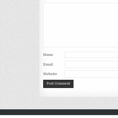
Name
Email
Website