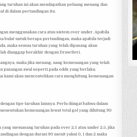
ang taruhan ini akan mendapatkan peluang menang dan
al di dalam pertandingan itu.
ngan menggunakan cara atau sistem over under. Apabila
 bulat untuk berapa pertandingan, maka apabila terjadi
nda, maka semua taruhan yang telah dipasang akan
telah dianggap berakhir dengan Draw/Seri.
n uangnya, maka jika menang, uang kemenangan yang telah
an pasangan awal seperti pada odds yang berlaku.
an kami akan mencontohkan cara menghitung kemenangan
dengan tipe taruhan lainnya. Perlu diingat bahwa dalam
 menentukan kemenangan lewat total gol yang dihitung 90
 yang memasang taruhan pada over 2.5 atau under 2.5, jika
rtandingan dengan durasi 90 menit yakni 0, 1 dan 2 maka