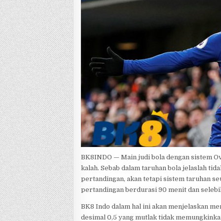
BK8INDO — Main judi bola dengan sistem Ov
kalah. Sebab dalam taruhan bola jelaslah t
pertandingan, akan tetapi sistem taruhan se
pertandingan berdurasi 90 menit dan selebi
BK8 Indo dalam hal ini akan menjelaskan m
desimal 0,5 yang mutlak tidak memungkinkan