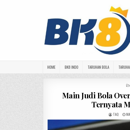
Skip
to
content
HOME
BK8 INDO
TARUHAN BOLA
TARUHA
Main Judi Bola Over
Ternyata 
AUTHOR:
PU
TAQ
MA
DA