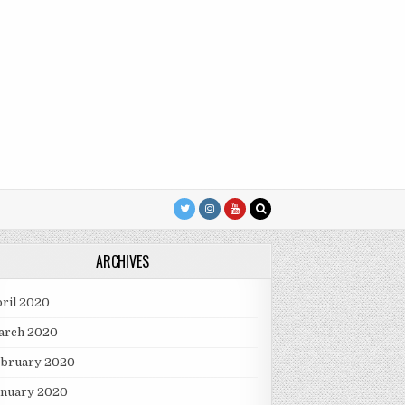
ARCHIVES
ril 2020
arch 2020
ebruary 2020
anuary 2020