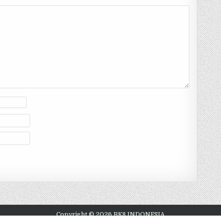
Copyright © 2026 BK8 INDONESIA