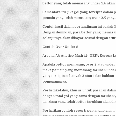
bettor yang telah memasang under 2,5 akan
Sementara itu, jika gol yang tercipta dalam
pemain yang telah memasang over 2,5 yang 
Contoh hasil dalam pertandingan ini adalah 3
Dengan demikian, para bettor yang memasan
selanjutnya akan dibayar sesuai dengan atur
Contoh Over Under 2
Arsenal Vs Atletico Madrid ( UEFA Europa L
Apabila bettor memasang over 2 atau under 2,
maka pemain yang memasang taruhan under 
yang tercipta sebanyak 3 atau 4 dan bahka
pemenangnya.
Perlu diketahui, khusus untuk pasaran dalam
dengan total gol yang sama dengan taruhan 
dan dana yang telah bettor taruhkan akan di
Perhatikan contoh seperti pertandingan ini,