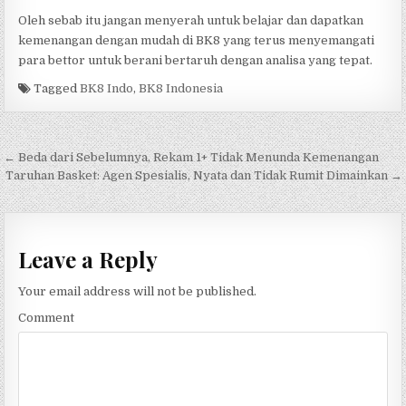
Oleh sebab itu jangan menyerah untuk belajar dan dapatkan
kemenangan dengan mudah di BK8 yang terus menyemangati
para bettor untuk berani bertaruh dengan analisa yang tepat.
Tagged
BK8 Indo
,
BK8 Indonesia
Post
← Beda dari Sebelumnya, Rekam 1+ Tidak Menunda Kemenangan
navigation
Taruhan Basket: Agen Spesialis, Nyata dan Tidak Rumit Dimainkan →
Leave a Reply
Your email address will not be published.
Comment