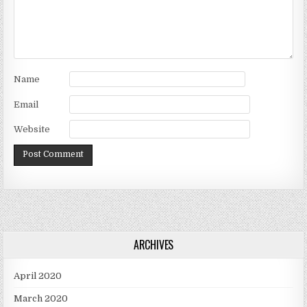
Name
Email
Website
ARCHIVES
April 2020
March 2020