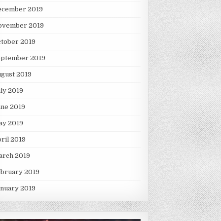
ecember 2019
ovember 2019
tober 2019
eptember 2019
gust 2019
ly 2019
une 2019
ay 2019
ril 2019
arch 2019
ebruary 2019
nuary 2019