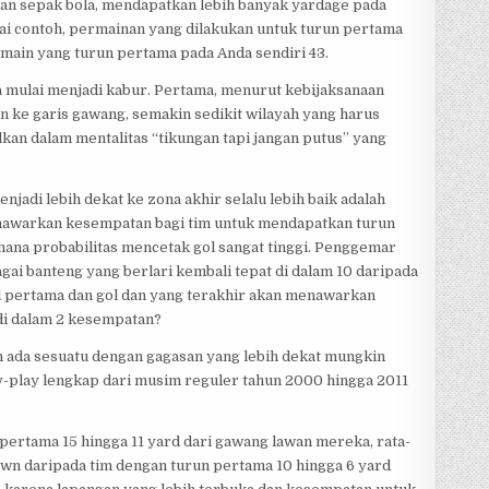
ngan sepak bola, mendapatkan lebih banyak yardage pada
gai contoh, permainan yang dilakukan untuk turun pertama
rmain yang turun pertama pada Anda sendiri 43.
a mulai menjadi kabur. Pertama, menurut kebijaksanaan
 ke garis gawang, semakin sedikit wilayah yang harus
lkan dalam mentalitas “tikungan tapi jangan putus” yang
jadi lebih dekat ke zona akhir selalu lebih baik adalah
enawarkan kesempatan bagi tim untuk mendapatkan turun
 mana probabilitas mencetak gol sangat tinggi. Penggemar
gai banteng yang berlari kembali tepat di dalam 10 daripada
ol pertama dan gol dan yang terakhir akan menawarkan
di dalam 2 kesempatan?
 ada sesuatu dengan gagasan yang lebih dekat mungkin
by-play lengkap dari musim reguler tahun 2000 hingga 2011
pertama 15 hingga 11 yard dari gawang lawan mereka, rata-
own daripada tim dengan turun pertama 10 hingga 6 yard