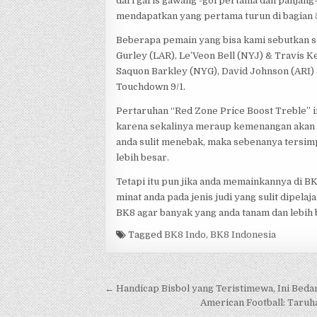
dari garis gawang -gol pertama dan panjang
mendapatkan yang pertama turun di bagian 
Beberapa pemain yang bisa kami sebutkan s
Gurley (LAR), Le’Veon Bell (NYJ) & Travis 
Saquon Barkley (NYG), David Johnson (ARI)
Touchdown 9/1.
Pertaruhan “Red Zone Price Boost Treble” in
karena sekalinya meraup kemenangan akan b
anda sulit menebak, maka sebenanya tersi
lebih besar.
Tetapi itu pun jika anda memainkannya di BK
minat anda pada jenis judi yang sulit dipela
BK8 agar banyak yang anda tanam dan lebih 
Tagged
BK8 Indo
,
BK8 Indonesia
Post
← Handicap Bisbol yang Teristimewa, Ini Bedan
navigation
American Football: Taruh