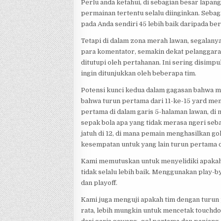
Perlu anda ketahui, di sebagian besar lapa
permainan tertentu selalu diinginkan. Seba
pada Anda sendiri 45 lebih baik daripada be
Tetapi di dalam zona merah lawan, segalany
para komentator, semakin dekat pelanggaran
ditutupi oleh pertahanan. Ini sering disimpu
ingin ditunjukkan oleh beberapa tim.
Potensi kunci kedua dalam gagasan bahwa men
bahwa turun pertama dari 11-ke-15 yard m
pertama di dalam garis 5-halaman lawan, di
sepak bola apa yang tidak merasa ngeri seba
jatuh di 12, di mana pemain menghasilkan g
kesempatan untuk yang lain turun pertama 
Kami memutuskan untuk menyelidiki apakah
tidak selalu lebih baik. Menggunakan play-
dan playoff.
Kami juga menguji apakah tim dengan turun 
rata, lebih mungkin untuk mencetak touchd