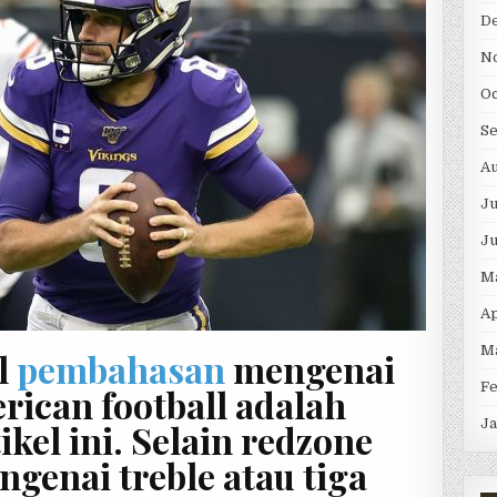
3
D
PEMAIN
YANG
N
TOUCHDOWN
DI
Oc
REDZONE?
S
Au
Ju
J
M
Ap
M
l
pembahasan
mengenai
F
ican football adalah
Ja
kel ini. Selain redzone
genai treble atau tiga