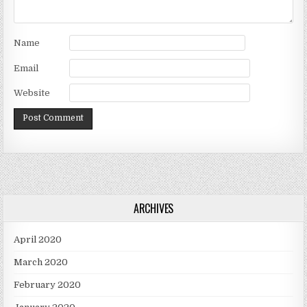
Name
Email
Website
ARCHIVES
April 2020
March 2020
February 2020