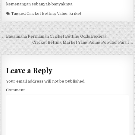
kemenangan sebanyak-banyaknya.
Tagged
Cricket Betting Value
,
kriket
Post
← Bagaimana Permainan Cricket Betting Odds Bekerja
navigation
Cricket Betting Market Yang Paling Populer Part I →
Leave a Reply
Your email address will not be published.
Comment