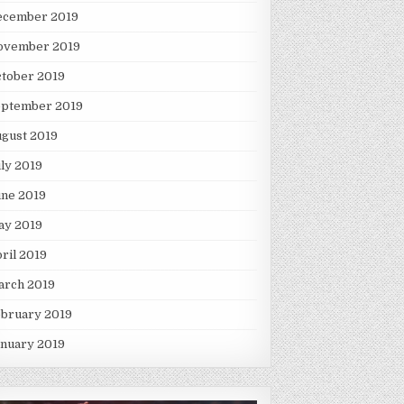
ecember 2019
ovember 2019
tober 2019
eptember 2019
gust 2019
ly 2019
une 2019
ay 2019
ril 2019
arch 2019
ebruary 2019
nuary 2019