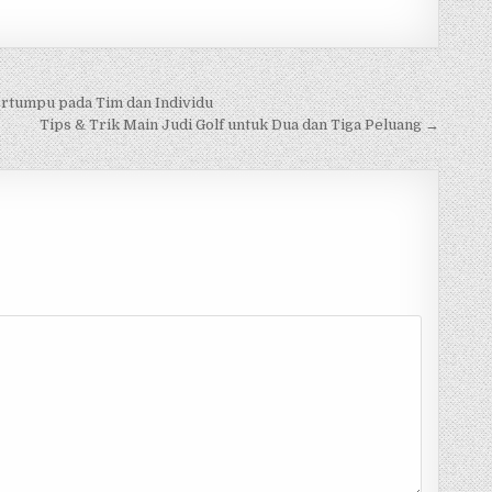
ertumpu pada Tim dan Individu
Tips & Trik Main Judi Golf untuk Dua dan Tiga Peluang →