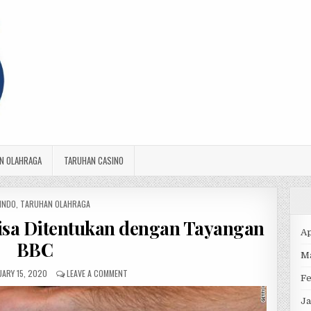
N OLAHRAGA
TARUHAN CASINO
TED
INDO
,
TARUHAN OLAHRAGA
isa Ditentukan dengan Tayangan
Ap
BBC
M
LISHED
ON
UARY 15, 2020
LEAVE A COMMENT
F
:
TENNIS:
TARUHAN
J
JUGA