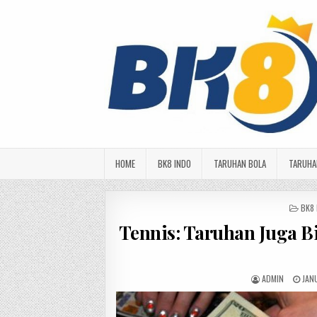
Skip
to
content
HOME
BK8 INDO
TARUHAN BOLA
TARUHA
POS
BK8 
IN
Tennis: Taruhan Juga B
AUTHOR:
PUB
ADMIN
JAN
DATE