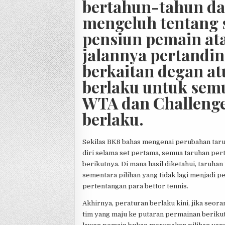
bertahun-tahun da
mengeluh tentang s
pensiun pemain at
jalannya pertandin
berkaitan degan at
berlaku untuk sem
WTA dan Challenge
berlaku.
Sekilas BK8 bahas mengenai perubahan taru
diri selama set pertama, semua taruhan per
berikutnya. Di mana hasil diketahui, taruh
sementara pilihan yang tidak lagi menjadi p
pertentangan para bettor tennis.
Akhirnya, peraturan berlaku kini, jika seor
tim yang maju ke putaran permainan beriku